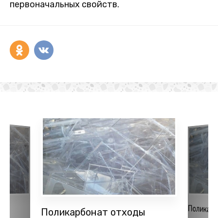
первоначальных свойств.
Поликар
оды
Поликарбонат отходы