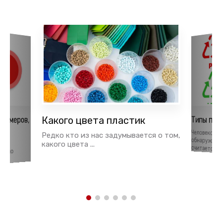
лимеров,
Какого цвета пластик
Типы пла
ья
Человеком,
обнаружил пл
Редко кто из нас задумывается о том,
тки
какого цвета ...
считается ...
давно