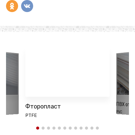
ПВХ отх
Фторопласт
PVC
PTFE