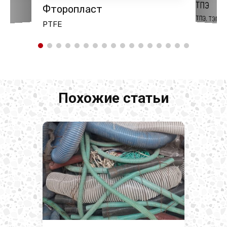
ТПЭ
оды
Фторопласт
ТПЭ, ТЭП
PTFE
Похожие статьи